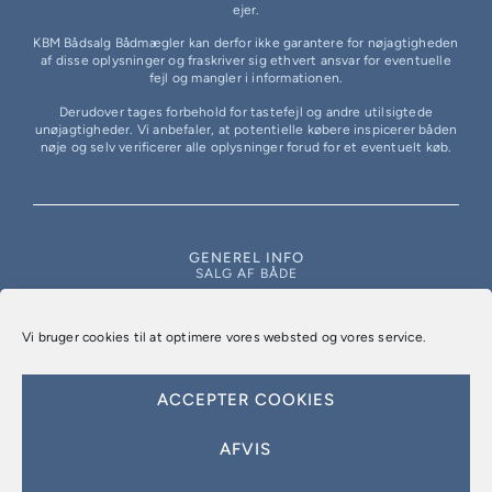
ejer.
KBM Bådsalg Bådmægler kan derfor ikke garantere for nøjagtigheden
af disse oplysninger og fraskriver sig ethvert ansvar for eventuelle
fejl og mangler i informationen.
Derudover tages forbehold for tastefejl og andre utilsigtede
unøjagtigheder. Vi anbefaler, at potentielle købere inspicerer båden
nøje og selv verificerer alle oplysninger forud for et eventuelt køb.
GENEREL INFO
SALG AF BÅDE
KØB AF BÅD
HUSBÅD
Vi bruger cookies til at optimere vores websted og vores service.
EKSTRA YDELSER
PRIVATLIVSPOLITIK
ACCEPTER COOKIES
COOKIEPOLITIK
KONTAKT
AFVIS