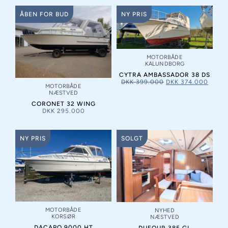
ÅBEN FOR BUD
NY PRIS
NY PRIS
MOTORBÅDE
KALUNDBORG
CYTRA AMBASSADOR 38 DS
DKK
399.000
DKK
374.000
MOTORBÅDE
NÆSTVED
CORONET 32 WING
DKK
295.000
NY PRIS
SOLGT
MOTORBÅDE
NYHED
KORSØR
NÆSTVED
DACAPO 9000 HT
DUFOUR 385 GL