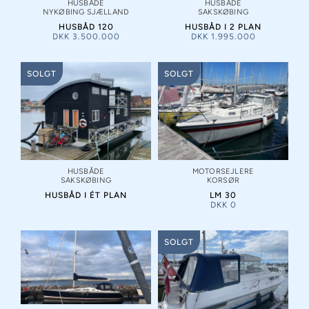
HUSBÅDE
HUSBÅDE
NYKØBING SJÆLLAND
SAKSKØBING
HUSBÅD 120
HUSBÅD I 2 PLAN
DKK
3.500.000
DKK
1.995.000
SOLGT
SOLGT
HUSBÅDE
MOTORSEJLERE
SAKSKØBING
KORSØR
HUSBÅD I ÉT PLAN
LM 30
DKK
0
SOLGT