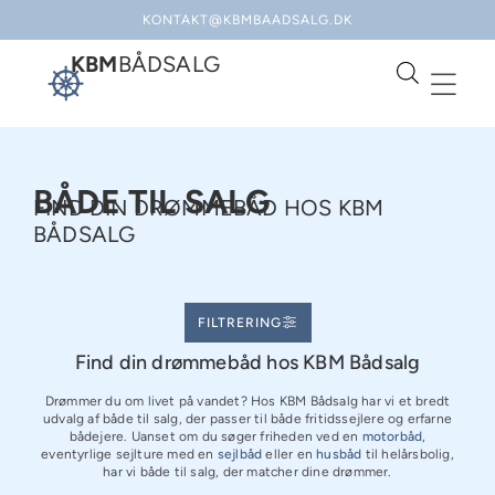
KONTAKT@KBMBAADSALG.DK
KBM
BÅDSALG
BÅDE TIL SALG
FIND DIN DRØMMEBÅD HOS KBM
BÅDSALG
FILTRERING
Find din drømmebåd hos KBM Bådsalg
Drømmer du om livet på vandet? Hos KBM Bådsalg har vi et bredt
udvalg af både til salg, der passer til både fritidssejlere og erfarne
bådejere. Uanset om du søger friheden ved en
motorbåd
,
eventyrlige sejlture med en
sejlbåd
eller en
husbåd
til helårsbolig,
har vi både til salg, der matcher dine drømmer.