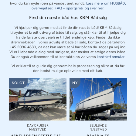
hvor du kan nyde roen på vandet året rundt.
Læs mere om HUSBÅD,
overvejelser, FAQ – spørgsmål og svar her.
Find din næste båd hos KBM Bådsalg
Vi hjælper dig gerne med at finde din næste båd! KBM Bådsalg
tilbyder et bredt udvalg af både til salg, og står klar til at hjælpe dig
fra de første overvejelser til det endelige køb. Finder du ikke
drømmebåden i vores udvalg af både til salg, kontakt os på telefon
+45 2096 4680, da det kan være at vi har båden du søger på vej ind.
Vi er i løbende dialog med sælgere, der ønsker at sælge deres både.
Du er også velkommen til at kontakte os via vores
kontaktformular
.
Vi er klar til at guide dig gennem hele processen og sikre at du får
den bedst mulige oplevelse med dit køb.
SOLGT
NY
DAYCRUISER
SEJLBÅDE
NÆSTVED
NÆSTVED