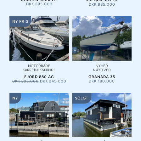
DKK
295.000
DKK
985.000
NY PRIS
MOTORBÅDE
NYHED
KARREBÆKSMINDE
NÆSTVED
FJORD 880 AC
GRANADA 35
DKK
295.000
DKK
245.000
DKK
180.000
NY
SOLGT