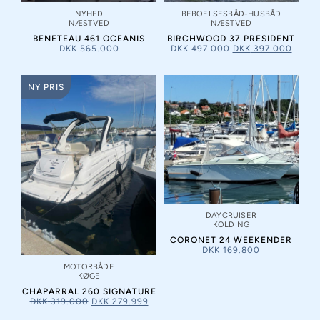
NYHED
BEBOELSESBÅD-HUSBÅD
NÆSTVED
NÆSTVED
BENETEAU 461 OCEANIS
BIRCHWOOD 37 PRESIDENT
DKK
565.000
DKK
497.000
DKK
397.000
NY PRIS
DAYCRUISER
KOLDING
CORONET 24 WEEKENDER
DKK
169.800
MOTORBÅDE
KØGE
CHAPARRAL 260 SIGNATURE
DKK
319.000
DKK
279.999