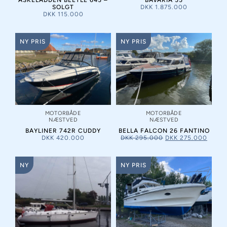
ASKELADDEN BEETLE 645 –
BAVARIA 55
SOLGT
DKK
1.875.000
DKK
115.000
NY PRIS
NY PRIS
MOTORBÅDE
MOTORBÅDE
NÆSTVED
NÆSTVED
BAYLINER 742R CUDDY
BELLA FALCON 26 FANTINO
DKK
420.000
DKK
295.000
DKK
275.000
NY
NY PRIS