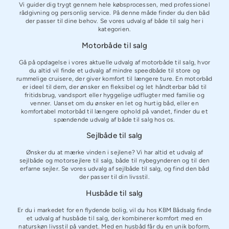
Vi guider dig trygt gennem hele købsprocessen, med professionel
rådgivning og personlig service. På denne måde finder du den båd
der passer til dine behov. Se vores udvalg af både til salg her i
kategorien.
Motorbåde til salg
Gå på opdagelse i vores aktuelle udvalg af motorbåde til salg, hvor
du altid vil finde et udvalg af mindre speedbåde til store og
rummelige cruisere, der giver komfort til længere ture. En motorbåd
er ideel til dem, der ønsker en fleksibel og let håndterbar båd til
fritidsbrug, vandsport eller hyggelige udflugter med familie og
venner. Uanset om du ønsker en let og hurtig båd, eller en
komfortabel motorbåd til længere ophold på vandet, finder du et
spændende udvalg af både til salg hos os.
Sejlbåde til salg
Ønsker du at mærke vinden i sejlene? Vi har altid et udvalg af
sejlbåde og motorsejlere til salg, både til nybegynderen og til den
erfarne sejler. Se vores udvalg af sejlbåde til salg, og find den båd
der passer til din livsstil.
Husbåde til salg
Er du i markedet for en flydende bolig, vil du hos KBM Bådsalg finde
et udvalg af husbåde til salg, der kombinerer komfort med en
naturskøn livsstil på vandet. Med en husbåd får du en unik boform,