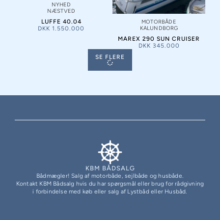
NYHED
NÆSTVED
LUFFE 40.04
MOTORBÅDE
DKK
1.550.000
KALUNDBORG
MAREX 290 SUN CRUISER
DKK
345.000
SE FLERE
KBM BÅDSALG
Bådmægler! Salg af motorbåde, sejlbåde og husbåde.
Kontakt KBM Bådsalg hvis du har spørgsmål eller brug for rådgivning
i forbindelse med køb eller salg af Lystbåd eller Husbåd.
CVR: 31512719