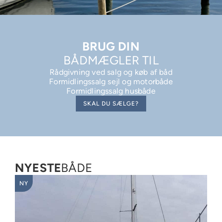
BRUG DIN
BÅDMÆGLER TIL
Rådgivning ved salg og køb af båd
Formidlingssalg sejl og motorbåde
Formidlingssalg husbåde
SKAL DU SÆLGE?
NYESTE
BÅDE
NY
NY