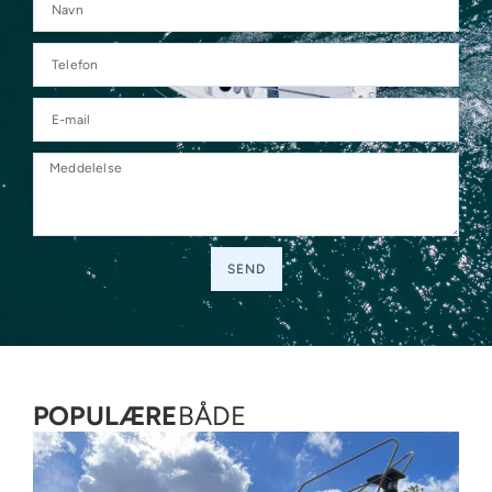
SEND
Alternative:
POPULÆRE
BÅDE
SO