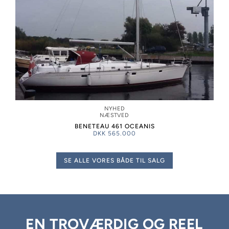
NYHED
NÆSTVED
BENETEAU 461 OCEANIS
DKK
565.000
SE ALLE VORES BÅDE TIL SALG
EN TROVÆRDIG OG REEL